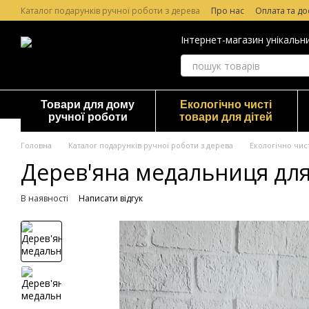
Перейти до основного контенту
Каталог подарунків ручної роботи з дерева
Про нас
Оплата та до
Лазерне гравірування по дереву
Гарантія та повернення
Відг
Інтернет-магазин унікальн
Товари для дому
Екологічно чисті
ручної роботи
товари для дітей
Головна
Каталог подарунків ручної роботи з дерева
Екологічно чист
Дерев'яна медальниця для
В наявності
Написати відгук