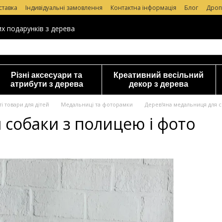
ставка
Індивідуальні замовлення
Контактна інформація
Блог
Дроп
уки про магазин
их подарунків з дерева
Різні аксесуари та
Креативний весільний
атрибути з дерева
декор з дерева
і товари для дітей
Медальниці та фоторамки
Дерев'яна медальниця для с
 собаки з полицею і фото