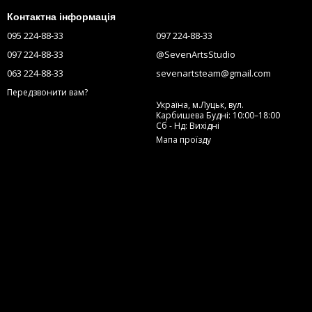
Контактна інформація
095 224-88-33
097 224-88-33
097 224-88-33
@SevenArtsStudio
063 224-88-33
sevenartsteam@gmail.com
Передзвонити вам?
Україна, м.Луцьк, вул.
Карбишева Будні: 10:00–18:00
Сб - Нд: Вихідні
Мапа проїзду