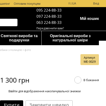
RU
UA
Вхід
шипінг
Оптовим покупцям
095 224-88-33
097 224-88-33
Мій кошик
063 224-88-33
Передзвонити вам?
Святкові вироби та
Оригінальні вироби з
подарунки
натуральної шкіри
обаки з полицею і фото
Артикул
ME-0029
1 300 грн
В бажання
%
Ввійти
для відображення накопичувальної знижки
Купити
Замовити швидко