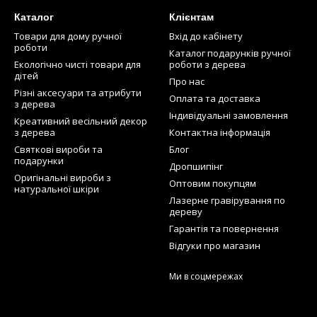
Каталог
Клієнтам
Товари для дому ручної
Вхід до кабінету
роботи
Каталог подарунків ручної
Екологічно чисті товари для
роботи з дерева
дітей
Про нас
Різні аксесуари та атрибути
Оплата та доставка
з дерева
Індивідуальні замовлення
Креативний весільний декор
з дерева
Контактна інформація
Святкові вироби та
Блог
подарунки
Дропшипінг
Оригінальні вироби з
Оптовим покупцям
натуральної шкіри
Лазерне гравірування по
дереву
Гарантія та повернення
Відгуки про магазин
Ми в соцмережах