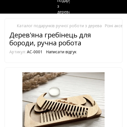
Каталог подарунків ручної роботи з дерева
Різні аксес
Дерев'яна гребінець для
бороди, ручна робота
Артикул:
AC-0001
Написати відгук