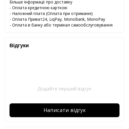
Більше інформації про доставку
- Оплата кредитною карткою
-
Наложний
плата
(
Оплата
при
отриманні
)
-
Оплата
Приват24
,
LiqPay,
MonoBank, MonoPay
-
Оплата
в
банку
або
термінал
самообслуговування
Відгуки
Додайте перший відгук
Написати відгук