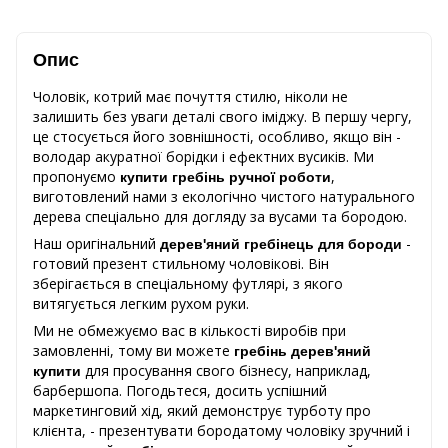
Опис
Чоловік, котрий має почуття стилю, ніколи не
залишить без уваги деталі свого іміджу.
В першу чергу,
це стосується його зовнішності, особливо, якщо він -
володар акуратної борідки і ефектних вусиків.
Ми
пропонуємо
,
купити гребінь ручної роботи
виготовлений нами з екологічно чистого натурального
дерева спеціально для догляду за вусами та бородою.
Наш оригінальний
-
дерев'яний гребінець для бороди
готовий презент стильному чоловікові. Він
зберігається в спеціальному футлярі, з якого
витягується легким рухом руки.
Ми не обмежуємо вас в кількості виробів при
замовленні, тому ви можете
гребінь дерев'яний
для просування свого бізнесу, наприклад,
купити
барбершопа.
Погодьтеся, досить успішний
маркетинговий хід, який демонструє турботу про
клієнта, - презентувати бородатому чоловіку зручний і