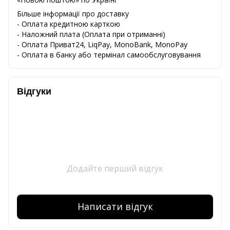
Більше інформації про доставку
- Оплата кредитною карткою
-
Наложний
плата
(
Оплата
при
отриманні
)
-
Оплата
Приват24
,
LiqPay,
MonoBank, MonoPay
-
Оплата
в
банку
або
термінал
самообслуговування
Відгуки
Додайте перший відгук
Написати відгук