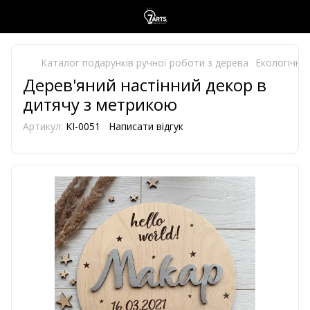
Каталог подарунків ручної роботи з дерева
Екологічно 
Дерев'яний настінний декор в
дитячу з метрикою
Артикул:
KI-0051
Написати відгук