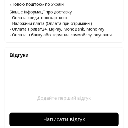
«Новою поштою» по Україні
Більше інформації про доставку
- Оплата кредитною карткою
-
Наложний
плата
(
Оплата
при
отриманні
)
-
Оплата
Приват24
,
LiqPay,
MonoBank, MonoPay
-
Оплата
в
банку
або
термінал
самообслуговування
Відгуки
Додайте перший відгук
Написати відгук