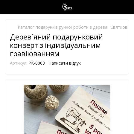
Каталог подарунків ручної роботи з дерева
Святкові в
Дерев`яний подарунковий
конверт з індивідуальним
гравіюванням
Артикул:
PK-0003
Написати відгук