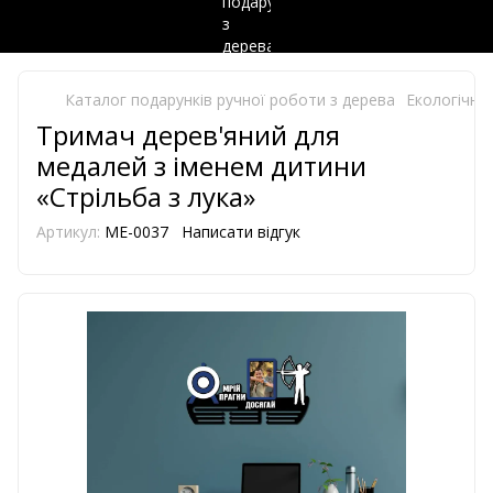
Каталог подарунків ручної роботи з дерева
Екологічно 
Тримач дерев'яний для
медалей з іменем дитини
«Стрільба з лука»
Артикул:
ME-0037
Написати відгук