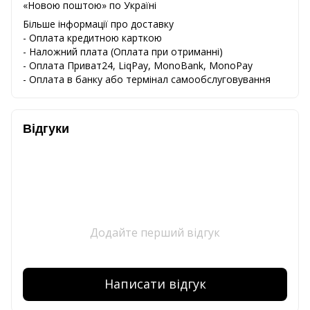
«Новою поштою» по Україні
Більше інформації про доставку
- Оплата кредитною карткою
-
Наложний
плата
(
Оплата
при
отриманні
)
-
Оплата
Приват24
,
LiqPay,
MonoBank, MonoPay
-
Оплата
в
банку
або
термінал
самообслуговування
Відгуки
Додайте перший відгук
Написати відгук