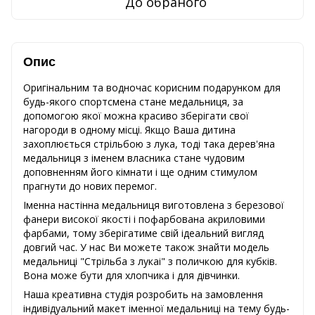
До обраного
Опис
Оригінальним та водночас корисним подарунком для
будь-якого спортсмена стане медальниця, за
допомогою якої можна красиво зберігати свої
нагороди в одному місці. Якщо Ваша дитина
захоплюється стрільбою з лука, тоді така дерев'яна
медальниця з іменем власника стане чудовим
доповненням його кімнати і ще одним стимулом
прагнути до нових перемог.
Іменна настінна медальниця виготовлена з березової
фанери високої якості і пофарбована акриловими
фарбами, тому зберігатиме свій ідеальний вигляд
довгий час. У нас Ви можете також знайти модель
медальниці "Стрільба з лукаі" з поличкою для кубків.
Вона може бути для хлопчика і для дівчинки.
Наша креативна студія розробить на замовлення
індивідуальний макет іменної медальниці на тему будь-