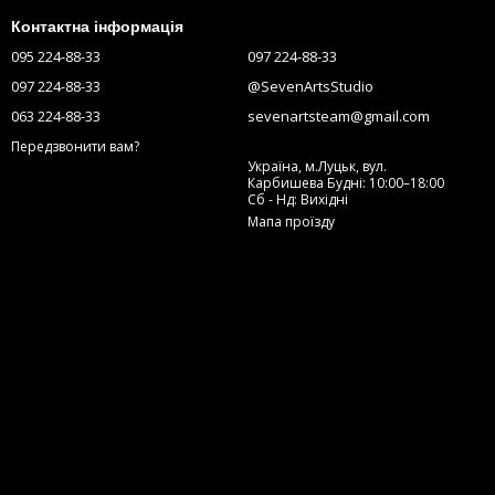
Контактна інформація
095 224-88-33
097 224-88-33
097 224-88-33
@SevenArtsStudio
063 224-88-33
sevenartsteam@gmail.com
Передзвонити вам?
Україна, м.Луцьк, вул.
Карбишева Будні: 10:00–18:00
Сб - Нд: Вихідні
Мапа проїзду