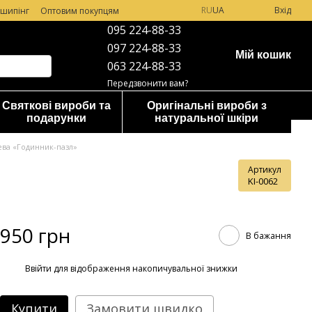
RU
UA
Вхід
шипінг
Оптовим покупцям
095 224-88-33
097 224-88-33
Мій кошик
063 224-88-33
Передзвонити вам?
Святкові вироби та
Оригінальні вироби з
подарунки
натуральної шкіри
ева «Годинник-пазл»
Артикул
KI-0062
950 грн
В бажання
%
Ввійти
для відображення накопичувальної знижки
Купити
Замовити швидко