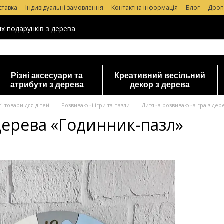
ставка
Індивідуальні замовлення
Контактна інформація
Блог
Дроп
уки про магазин
их подарунків з дерева
Різні аксесуари та
Креативний весільний
атрибути з дерева
декор з дерева
і товари для дітей
Розвиваючі ігри та пазли
Дитяча розвиваюча гра з дер
дерева «Годинник-пазл»