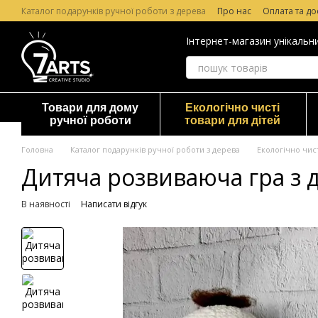
Перейти до основного контенту
Каталог подарунків ручної роботи з дерева
Про нас
Оплата та до
Лазерне гравірування по дереву
Гарантія та повернення
Відг
Інтернет-магазин унікальн
Товари для дому
Екологічно чисті
ручної роботи
товари для дітей
Головна
Каталог подарунків ручної роботи з дерева
Екологічно чист
Дитяча розвиваюча гра з 
В наявності
Написати відгук