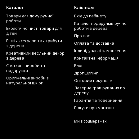
Каталог
Клієнтам
Товари для дому ручної
Вхід до кабінету
роботи
Каталог подарунків ручної
Екологічно чисті товари для
роботи з дерева
дітей
Про нас
Різні аксесуари та атрибути
Оплата та доставка
з дерева
Індивідуальні замовлення
Креативний весільний декор
з дерева
Контактна інформація
Святкові вироби та
Блог
подарунки
Дропшипінг
Оригінальні вироби з
Оптовим покупцям
натуральної шкіри
Лазерне гравірування по
дереву
Гарантія та повернення
Відгуки про магазин
Ми в соцмережах