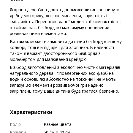
Яскрава дерев'яна дошка допоможе дитині розвинути
дрібну моторику, логічне мислення, спритність і
кмітливість. Перевагою даної моделі є її компактність,
в той же час, бізіборд по максимуму наповнений
розвиваючими елементами.
Ви також можете замовити дитячий бізіборд в іншому
кольорі, тоді він підійде і для хлопчика. В наявності
також є варіант двостороннього бізіборда з
мольбертом для малювання крейдою.
Бізіборд виготовлений з екологічно чистих матеріалів -
натурального дерева і гіпоалергенних еко-фарб на
водній основі, які абсолютно не токсичні і не мають
запаху! Всі елементи розвиваючої гри надійно
закріплені, тому Ваша дитина буде гратиcя безпечно.
Характеристики
Колір
Разные цвета
Розміри
50 см × 40 см