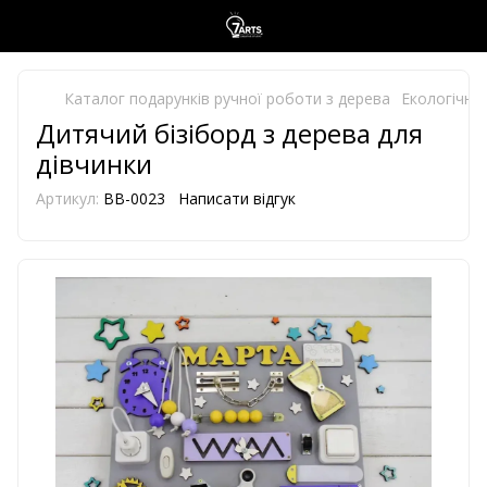
Каталог подарунків ручної роботи з дерева
Екологічно 
Дитячий бізіборд з дерева для
дівчинки
Артикул:
BB-0023
Написати відгук