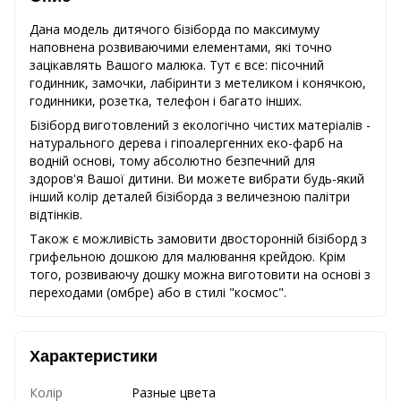
Дана модель дитячого бізіборда по максимуму
наповнена розвиваючими елементами, які точно
зацікавлять Вашого малюка. Тут є все: пісочний
годинник, замочки, лабіринти з метеликом і конячкою,
годинники, розетка, телефон і багато інших.
Бізіборд виготовлений з екологічно чистих матеріалів -
натурального дерева і гіпоалергенних еко-фарб на
водній основі, тому абсолютно безпечний для
здоров'я Вашої дитини. Ви можете вибрати будь-який
інший колір деталей бізіборда з величезною палітри
відтінків.
Також є можливість замовити двосторонній бізіборд з
грифельною дошкою для малювання крейдою. Крім
того, розвиваючу дошку можна виготовити на основі з
переходами (омбре) або в стилі "космос".
Характеристики
Колір
Разные цвета