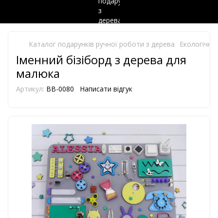
Каталог подарунків ручної роботи з дерева
Екологічно 
Іменний бізіборд з дерева для
малюка
Артикул:
BB-0080
Написати відгук