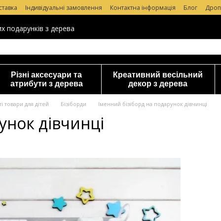
ставка
Індивідуальні замовлення
Контактна інформація
Блог
Дроп
уки про магазин
их подарунків з дерева
Різні аксесуари та
Креативний весільний
атрибути з дерева
декор з дерева
і товари для дітей
Бізіборди
Іменний бізіборд на подарунок дівчинці
унок дівчинці