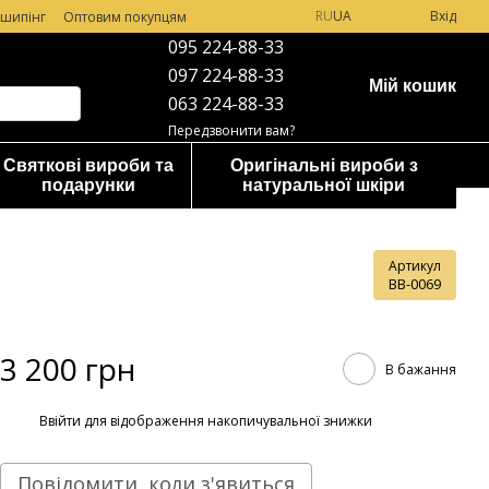
RU
UA
Вхід
шипінг
Оптовим покупцям
095 224-88-33
097 224-88-33
Мій кошик
063 224-88-33
Передзвонити вам?
Святкові вироби та
Оригінальні вироби з
подарунки
натуральної шкіри
Артикул
BB-0069
3 200 грн
В бажання
%
Ввійти
для відображення накопичувальної знижки
Повідомити, коли з'явиться