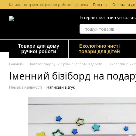
Перейти до основного контенту
Каталог подарунків ручної роботи з дерева
Про нас
Оплата та до
Лазерне гравірування по дереву
Гарантія та повернення
Відг
Інтернет-магазин унікальн
Товари для дому
Екологічно чисті
ручної роботи
товари для дітей
Головна
Каталог подарунків ручної роботи з дерева
Екологічно чист
Іменний бізіборд на подар
Немає в наявності
Написати відгук