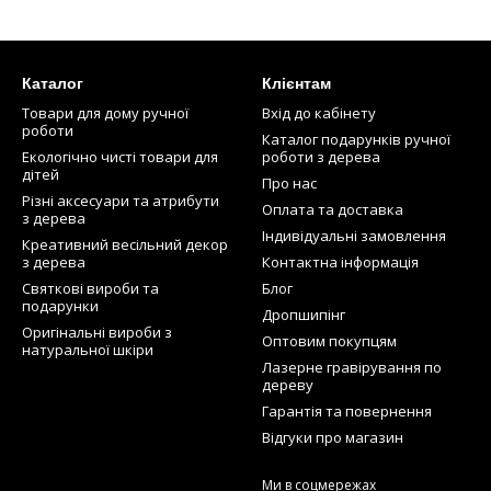
Каталог
Клієнтам
Товари для дому ручної
Вхід до кабінету
роботи
Каталог подарунків ручної
Екологічно чисті товари для
роботи з дерева
дітей
Про нас
Різні аксесуари та атрибути
Оплата та доставка
з дерева
Індивідуальні замовлення
Креативний весільний декор
з дерева
Контактна інформація
Святкові вироби та
Блог
подарунки
Дропшипінг
Оригінальні вироби з
Оптовим покупцям
натуральної шкіри
Лазерне гравірування по
дереву
Гарантія та повернення
Відгуки про магазин
Ми в соцмережах