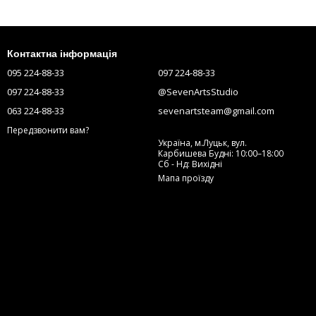
Контактна інформація
095 224-88-33
097 224-88-33
097 224-88-33
@SevenArtsStudio
063 224-88-33
sevenartsteam@gmail.com
Передзвонити вам?
Україна, м.Луцьк, вул.
Карбишева Будні: 10:00–18:00
Сб - Нд: Вихідні
Мапа проїзду