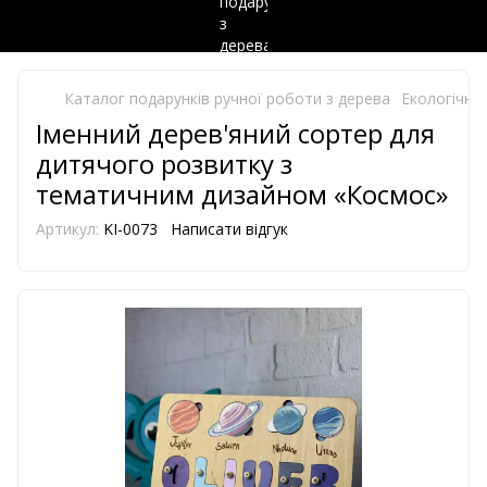
Каталог подарунків ручної роботи з дерева
Екологічно 
Іменний дерев'яний сортер для
дитячого розвитку з
тематичним дизайном «Космос»
Артикул:
KI-0073
Написати відгук