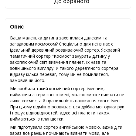
До обраного
Опис
Ваша маленька дитина захопилася далеким та
загадковим космосом? Спеціально для неї в нас є
ідеальний дерев'яний розвиваючий сортер. Яскравий
тематичний сортер "Космос" занурить дитину у
захоплюючий світ вивчення планет, їх назв та
зовнішнього вигляду. У такого дерев'яного сортера
відразу кілька переваг, тому Ви не помилитеся,
замовивши його.
Ми зробили такий космічний сортер іменним,
виймаючи літери свого імені, малюк зможе вивчати не
лише космос, а й правильність написання свого імені.
При цьому відмінно розвивається дрібна моторика рук
і пошук відповідностей, адже всі планети також
виймаються із планшетки.
Ми підготували сортер англійською мовою, адже діти
зараз все раніше починають вивчати мови, але