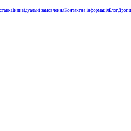
ставка
Індивідуальні замовлення
Контактна інформація
Блог
Дропш