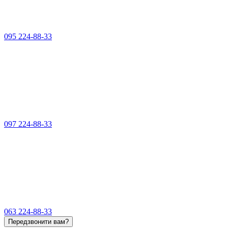
095 224-88-33
097 224-88-33
063 224-88-33
Передзвонити вам?