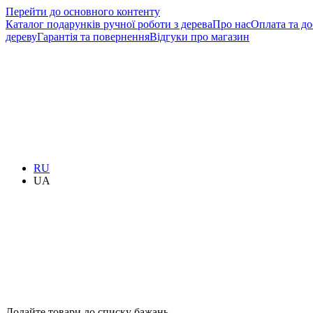
Перейти до основного контенту
Каталог подарунків ручної роботи з дерева
Про нас
Оплата та до
дереву
Гарантія та повернення
Відгуки про магазин
RU
UA
Додайте товари до списку бажань