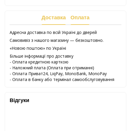
Доставка
Оплата
Адресна доставка по всій Україні до дверей
Самовивіз з нашого магазину — безкоштовно.
«Новою поштою» по Україні
Більше інформації про доставку
- Оплата кредитною карткою
-
Наложний
плата
(
Оплата
при
отриманні
)
-
Оплата
Приват24
,
LiqPay,
MonoBank, MonoPay
-
Оплата
в
банку
або
термінал
самообслуговування
Відгуки