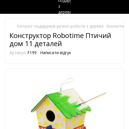
Каталог подарунків ручної роботи з дерева
Екологічно 
Конструктор Robotime Птичий
дом 11 деталей
Артикул:
F199
Написати відгук