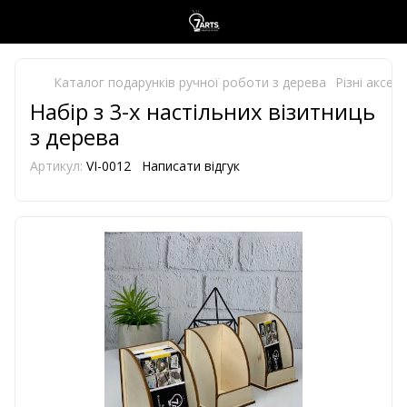
Каталог подарунків ручної роботи з дерева
Різні аксес
Набір з 3-х настільних візитниць
з дерева
Артикул:
VI-0012
Написати відгук