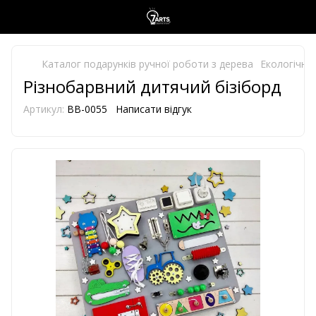
Каталог подарунків ручної роботи з дерева
Екологічно 
Різнобарвний дитячий бізіборд
Артикул:
BB-0055
Написати відгук