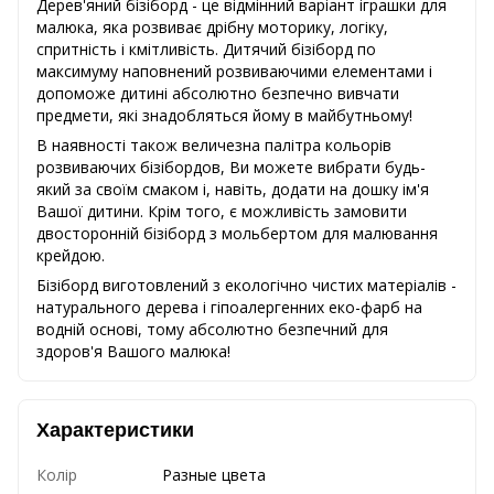
Дерев'яний бізіборд - це відмінний варіант іграшки для
малюка, яка розвиває дрібну моторику, логіку,
спритність і кмітливість. Дитячий бізіборд по
максимуму наповнений розвиваючими елементами і
допоможе дитині абсолютно безпечно вивчати
предмети, які знадобляться йому в майбутньому!
В наявності також величезна палітра кольорів
розвиваючих бізібордов, Ви можете вибрати будь-
який за своїм смаком і, навіть, додати на дошку ім'я
Вашої дитини. Крім того, є можливість замовити
двосторонній бізіборд з мольбертом для малювання
крейдою.
Бізіборд виготовлений з екологічно чистих матеріалів -
натурального дерева і гіпоалергенних еко-фарб на
водній основі, тому абсолютно безпечний для
здоров'я Вашого малюка!
Характеристики
Колір
Разные цвета