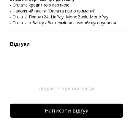
- Оплата кредитною карткою
-
Наложний
плата
(
Оплата
при
отриманні
)
-
Оплата
Приват24
,
LiqPay,
MonoBank, MonoPay
-
Оплата
в
банку
або
термінал
самообслуговування
Відгуки
Додайте перший відгук
Написати відгук