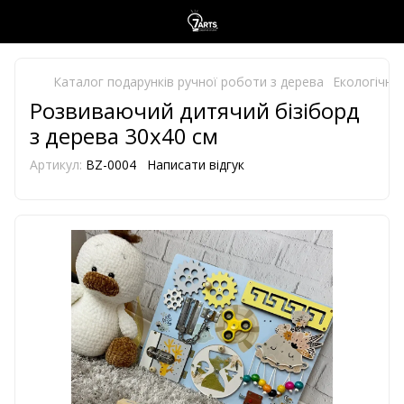
Каталог подарунків ручної роботи з дерева
Екологічно 
Розвиваючий дитячий бізіборд
з дерева 30х40 см
Артикул:
BZ-0004
Написати відгук