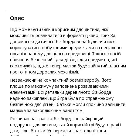
Опис
Що може бути більш корисним для дитини, ніж
можливість розвиватися в форматі цікавої гри? За
допомогою дитячого бізіборда вона буде вчитися
користуватись побутовими предметами в спеціально
організованому для цього середовищі. Такого спосіб
навчання безпечний і для діток, і для предметів, які
їх оточують, адже тепер малюк буде зайнятий власним
прототипом дорослих механізмів.
Незважаючи на компактний розмір виробу, його
площа по максимуму заповнена розвиваючими
елементами. Всі детальки дерев'яного бізіборда
надійно закріплені, щоб гра була по справжньому
безпечною для дітей і батьки могли спокійно залишити
малюка за захоплюючим заняттям.
Розвиваюча іграшка-бізіборд - це найкращий
подарунок для дитини, такій корисній грі будуть раді і
діти, і їхні батьки. Універсальні пастельні тони