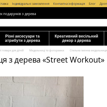
ставка
Індивідуальні замовлення
Контактна інформація
Блог
Дроп
уки про магазин
их подарунків з дерева
Різні аксесуари та
Креативний весільний
атрибути з дерева
декор з дерева
і товари для дітей
Медальниці та фоторамки
Стильна іменна медальниця 
я з дерева «Street Workout»