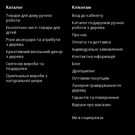
Каталог
Клієнтам
Товари для дому ручної
Вхід до кабінету
роботи
Каталог подарунків ручної
Екологічно чисті товари для
роботи з дерева
дітей
Про нас
Різні аксесуари та атрибути
Оплата та доставка
з дерева
Індивідуальні замовлення
Креативний весільний декор
з дерева
Контактна інформація
Святкові вироби та
Блог
подарунки
Дропшипінг
Оригінальні вироби з
Оптовим покупцям
натуральної шкіри
Лазерне гравірування по
дереву
Гарантія та повернення
Відгуки про магазин
Ми в соцмережах