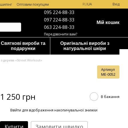
RU
UA
Вхід
шипінг
Оптовим покупцям
095 224-88-33
097 224-88-33
Мій кошик
063 224-88-33
Передзвонити вам?
Святкові вироби та
Оригінальні вироби з
подарунки
натуральної шкіри
з дерева «Street Workout»
Артикул
ME-0052
1 250 грн
В бажання
%
Ввійти
для відображення накопичувальної знижки
Купити
Замовити швидко