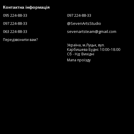
Контактна інформація
095 224-88-33
097 224-88-33
097 224-88-33
@SevenArtsStudio
063 224-88-33
sevenartsteam@gmail.com
Передзвонити вам?
Україна, м.Луцьк, вул.
Карбишева Будні: 10:00–18:00
Сб - Нд: Вихідні
Мапа проїзду