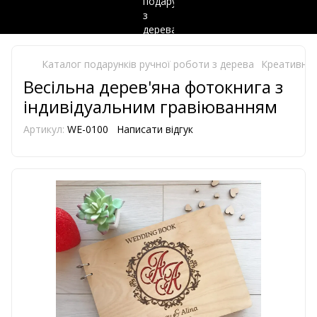
Каталог подарунків ручної роботи з дерева
Креативний
Весільна дерев'яна фотокнига з
індивідуальним гравіюванням
Артикул:
WE-0100
Написати відгук