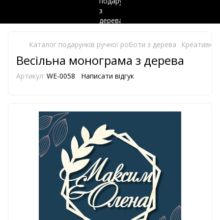
Каталог подарунків ручної роботи з дерева
Креативний
Весільна монограма з дерева
Артикул:
WE-0058
Написати відгук