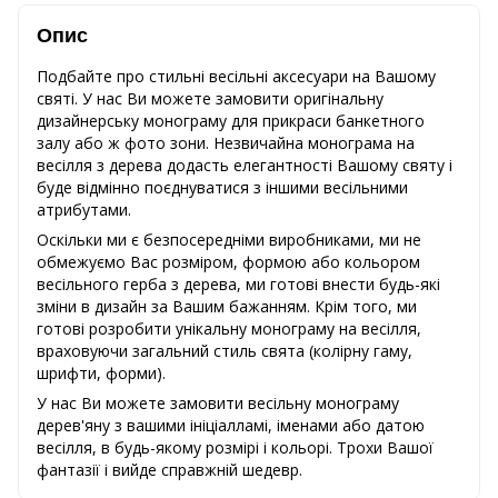
Опис
Подбайте про стильні весільні аксесуари на Вашому
святі. У нас Ви можете замовити оригінальну
дизайнерську монограму для прикраси банкетного
залу або ж фото зони. Незвичайна монограма на
весілля з дерева додасть елегантності Вашому святу і
буде відмінно поєднуватися з іншими весільними
атрибутами.
Оскільки ми є безпосередніми виробниками, ми не
обмежуємо Вас розміром, формою або кольором
весільного герба з дерева, ми готові внести будь-які
зміни в дизайн за Вашим бажанням. Крім того, ми
готові розробити унікальну монограму на весілля,
враховуючи загальний стиль свята (колірну гаму,
шрифти, форми).
У нас Ви можете замовити весільну монограму
дерев'яну з вашими ініціалламі, іменами або датою
весілля, в будь-якому розмірі і кольорі. Трохи Вашої
фантазії і вийде справжній шедевр.