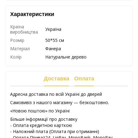
Характеристики
Країна
Україна
виробництва
Розмір
50*55 см
Матеріал
Фанера
Колір
Натуральне дерево
Доставка
Оплата
Адресна доставка по всій Україні до дверей
Самовивіз з нашого магазину — безкоштовно.
«Новою поштою» по Україні
Більше інформації про доставку
- Оплата кредитною карткою
-
Наложний
плата
(
Оплата
при
отриманні
)
-
Оплата
Приват24
,
LiqPay,
MonoBank, MonoPay