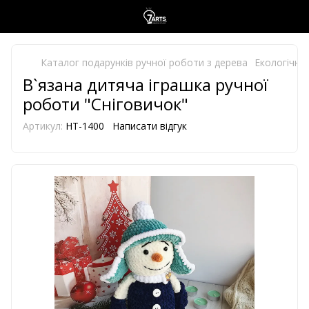
Каталог подарунків ручної роботи з дерева
Екологічно 
В`язана дитяча іграшка ручної
роботи "Сніговичок"
Артикул:
HT-1400
Написати відгук