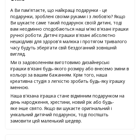
А Ви пам'ятаєте, що найкращі подарунки - це
подарунки, зроблені своїми руками і з любов'ю? Якщо
Ви шукаєте саме такий подарунок своїй дитині, тоді
вам неодмінно сподобаються наші м'які в'язані іграшки
ручної роботи. Дитячі іграшки в'язані абсолютно
нешкідливі для здоров'я малюка і протягом тривалого
часу будуть зберігати свій бездоганний зовнішній
вигляд.
Ми із задоволенням виготовимо дизайнерські
іграшки в'язані будь-якого розміру або внесемо зміни в
кольорі за вашим бажанням. Крім того, наша
креативна студія з легкістю зробить будь-яку іграшку
іменною.
Наша в'язана іграшка стане відмінним подарунком на
день народження, хрестини, новий рік або будь-
яке інше свято. Якщо ви шукаєте оригінальний і
унікальний дитячий подарунок, тоді поспішіть
замовити цей маленький шедевр.