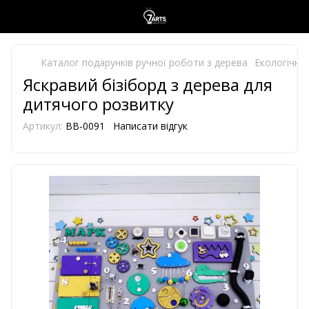
Каталог подарунків ручної роботи з дерева
Екологічно 
Яскравий бізіборд з дерева для
дитячого розвитку
Артикул:
BB-0091
Написати відгук