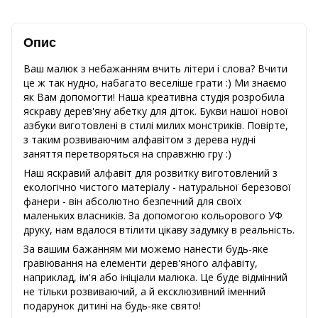
Опис
Ваш малюк з небажанням вчить літери і слова? Вчити
це ж так нудно, набагато веселіше грати :) Ми знаємо
як Вам допомогти! Наша креативна студія розробила
яскраву дерев'яну абетку для діток. Букви нашої нової
азбуки виготовлені в стилі милих монстриків. Повірте,
з таким розвиваючим алфавітом з дерева нудні
заняття перетворяться на справжню гру :)
Наш яскравий алфавіт для розвитку виготовлений з
екологічно чистого матеріалу - натуральної березової
фанери - він абсолютно безпечний для своїх
маленьких власників. За допомогою кольорового УФ
друку, нам вдалося втілити цікаву задумку в реальність.
За вашим бажанням ми можемо нанести будь-яке
гравіювання на елементи дерев'яного алфавіту,
наприклад, ім'я або ініціали малюка. Це буде відмінний
не тільки розвиваючий, а й ексклюзивний іменний
подарунок дитині на будь-яке свято!