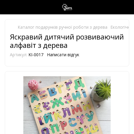
Каталог подарунків ручної роботи з дерева
Екологічно 
Яскравий дитячий розвиваючий
алфавіт з дерева
Артикул:
KI-0017
Написати відгук