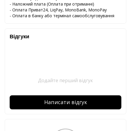
-
Наложний
плата
(
Оплата
при
отриманні
)
-
Оплата
Приват24
,
LiqPay,
MonoBank, MonoPay
-
Оплата
в
банку
або
термінал
самообслуговування
Відгуки
Додайте перший відгук
Написати відгук