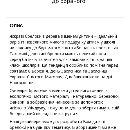
До обраного
Опис
Яскраві брелоки з дерева з іменем дитини – ідеальний
варіант невеликого милого подарунку діткам у школі
чи садочку до будь-якого свята або навіть просто так.
Такі милі дерев'яні брелоки мають великий попит
серед батьків та вчителів, які замовляють їх на цілі
класи школярів. Ця тенденція особливо помітна перед
святами: 8 Березня, День Захисника та Захисниці
України, Святого Миколая, Дня Закоханих чи на дні
Народження.
Сувенірні брелочки з іменами дітей виготовлені з
екологічно чистого матеріалу - натуральної березової
фанери, а зображення нанесене за допомогою
якісного УФ-друку, тому вони довго зберігатимуть свій
бездоганний вигляд і не затруться.
Наші дизайнери зможуть розробити Вам дитячі
брелоки на будь-яку тематику. В асортименті ми вже