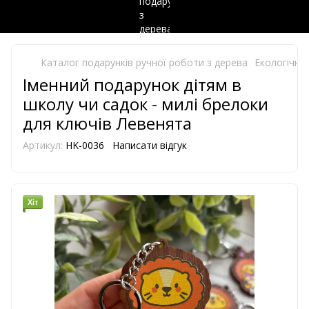
Каталог подарунків ручної роботи з дерева
Екологічно 
Іменний подарунок дітям в
школу чи садок - милі брелоки
для ключів Левенята
Артикул:
HK-0036
Написати відгук
Хіт