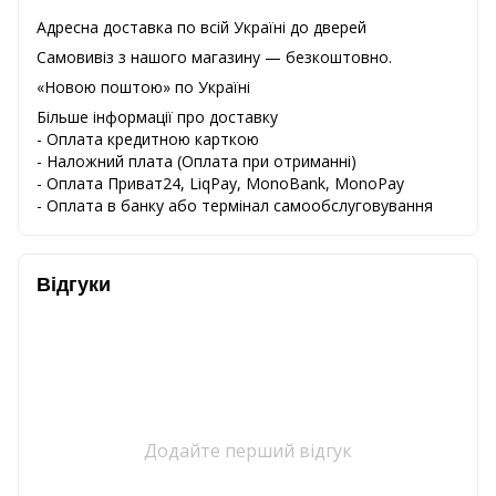
Адресна доставка по всій Україні до дверей
Самовивіз з нашого магазину — безкоштовно.
«Новою поштою» по Україні
Більше інформації про доставку
- Оплата кредитною карткою
-
Наложний
плата
(
Оплата
при
отриманні
)
-
Оплата
Приват24
,
LiqPay,
MonoBank, MonoPay
-
Оплата
в
банку
або
термінал
самообслуговування
Відгуки
Додайте перший відгук