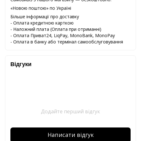
«Новою поштою» по Україні
Більше інформації про доставку
- Оплата кредитною карткою
-
Наложний
плата
(
Оплата
при
отриманні
)
-
Оплата
Приват24
,
LiqPay,
MonoBank, MonoPay
-
Оплата
в
банку
або
термінал
самообслуговування
Відгуки
Додайте перший відгук
Написати відгук