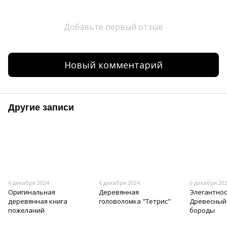
Добавьте первый отзыв
Новый комментарий
Другие записи
6 декабря 2024
6 декабря 2024
6 декабря 20
Оригинальная
Деревянная
Элегантнос
деревянная книга
головоломка "Тетрис"
Древесный 
пожеланий
бороды